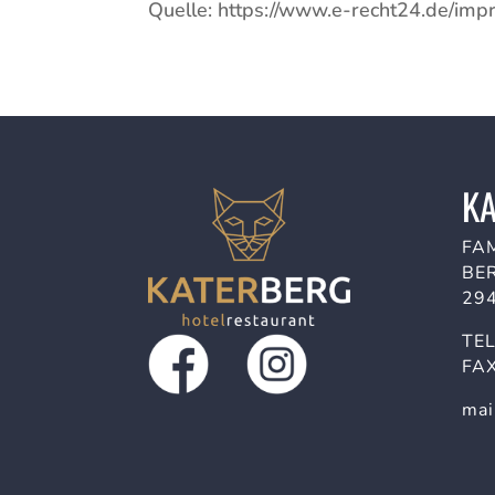
Quelle: https://www.e-recht24.de/im
K
FA
BER
29
TE
FAX
mai