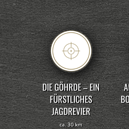
DIE GÖHRDE – EIN
A
FÜRSTLICHES
B
JAGDREVIER
ca. 30 km